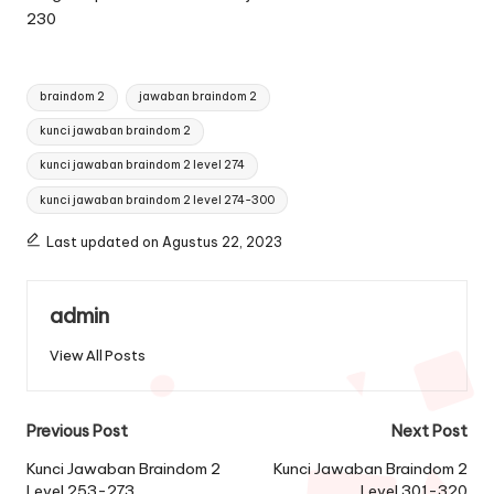
230
Tags:
braindom 2
jawaban braindom 2
kunci jawaban braindom 2
kunci jawaban braindom 2 level 274
kunci jawaban braindom 2 level 274-300
Last updated on Agustus 22, 2023
admin
View All Posts
Post
Previous Post
Next Post
navigation
Kunci Jawaban Braindom 2
Kunci Jawaban Braindom 2
Level 253-273
Level 301-320