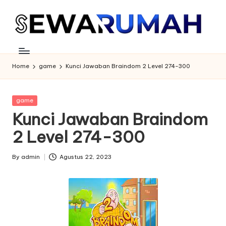
Skip
to
content
Home
game
Kunci Jawaban Braindom 2 Level 274-300
Posted
game
in
Kunci Jawaban Braindom
2 Level 274-300
By
admin
Agustus 22, 2023
Posted
by