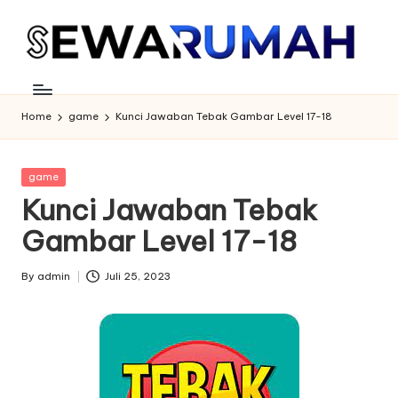
Skip
to
content
Home
game
Kunci Jawaban Tebak Gambar Level 17-18
Posted
game
in
Kunci Jawaban Tebak
Gambar Level 17-18
By
admin
Juli 25, 2023
Posted
by