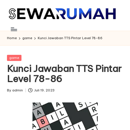
Skip
to
content
Home
game
Kunci Jawaban TTS Pintar Level 78-86
Posted
game
in
Kunci Jawaban TTS Pintar
Level 78-86
By
admin
Juli 19, 2023
Posted
by