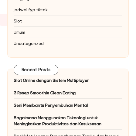
jadwal fyp tiktok
Slot
Umum
Uncategorized
Recent Posts
Slot Online dengan Sistem Multiplayer
3 Resep Smoothie Clean Eating
Seni Membantu Penyembuhan Mental
Bagaimana Menggunakan Teknologi untuk
Meningkatkan Produktivitas dan Kesuksesan