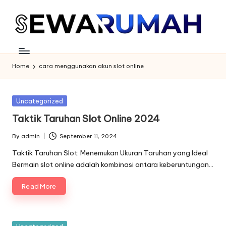
Skip
to
content
Home
cara menggunakan akun slot online
Posted
Uncategorized
in
Taktik Taruhan Slot Online 2024
By
admin
September 11, 2024
Posted
by
Taktik Taruhan Slot: Menemukan Ukuran Taruhan yang Ideal
Bermain slot online adalah kombinasi antara keberuntungan…
Read More