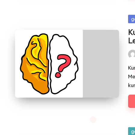
Po
g
in
K
L
Pos
by
Ku
Me
ku
Po
g