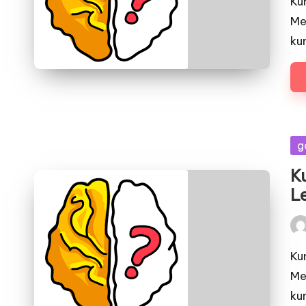
Ku
Me
ku
Po
g
in
K
L
Pos
by
Ku
Me
ku