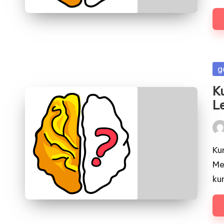
Po
g
in
K
L
Pos
by
Ku
Me
ku