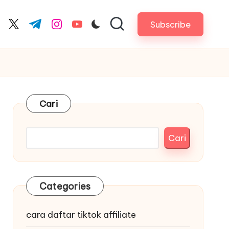
Subscribe
cebook.com
twitter.com
t.me
instagram.com
youtube.com
Cari
Cari
Categories
cara daftar tiktok affiliate