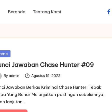
Beranda
Tentang Kami
fa
sted
ame
unci Jawaban Chase Hunter #09
By
admin
Agustus 15, 2023
ted
nci Jawaban Berkas Kriminal Chase Hunter: Tebak
apa Yang Benar Melanjutkan postingan sebelumnya,
ilah lanjutan…