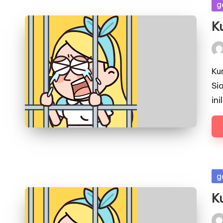
Po
g
in
K
Pos
by
Ku
Si
in
Po
g
in
K