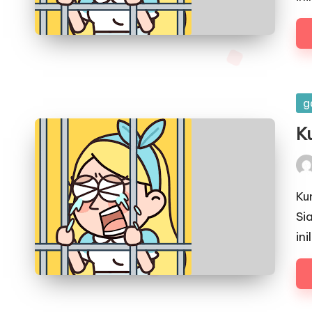
Po
g
in
K
Pos
by
Ku
Si
in