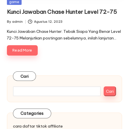
Posted
game
in
Kunci Jawaban Chase Hunter Level 72-75
By
admin
Agustus 12, 2023
Posted
by
Kunci Jawaban Chase Hunter: Tebak Siapa Yang Benar Level
72-75 Melanjutkan postingan sebelumnya, inilah lanjutan…
Read More
Cari
Cari
Categories
cara daftar tiktok affiliate