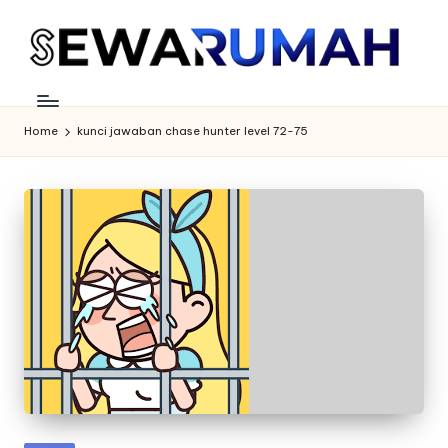
Skip
to
content
Home
kunci jawaban chase hunter level 72-75