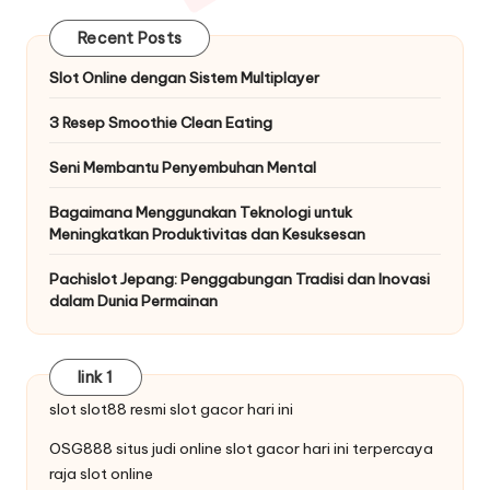
Recent Posts
Slot Online dengan Sistem Multiplayer
3 Resep Smoothie Clean Eating
Seni Membantu Penyembuhan Mental
Bagaimana Menggunakan Teknologi untuk
Meningkatkan Produktivitas dan Kesuksesan
Pachislot Jepang: Penggabungan Tradisi dan Inovasi
dalam Dunia Permainan
link 1
slot
slot88
resmi slot gacor hari ini
OSG888 situs judi online
slot gacor
hari ini terpercaya
raja slot online