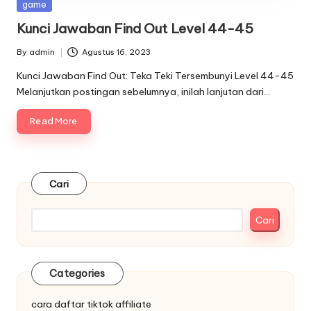
Posted
game
in
Kunci Jawaban Find Out Level 44-45
By
admin
Agustus 16, 2023
Posted
by
Kunci Jawaban Find Out: Teka Teki Tersembunyi Level 44-45
Melanjutkan postingan sebelumnya, inilah lanjutan dari…
Read More
Cari
Cari
Categories
cara daftar tiktok affiliate