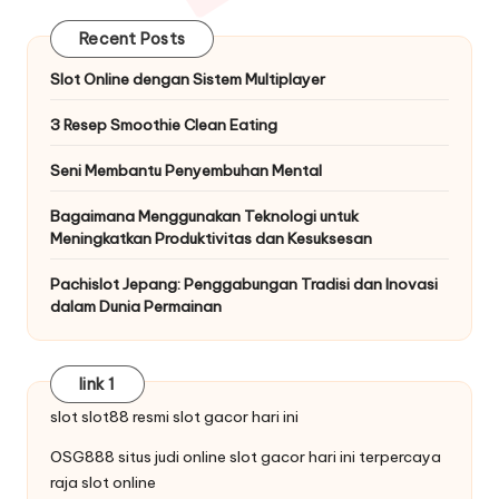
Recent Posts
Slot Online dengan Sistem Multiplayer
3 Resep Smoothie Clean Eating
Seni Membantu Penyembuhan Mental
Bagaimana Menggunakan Teknologi untuk
Meningkatkan Produktivitas dan Kesuksesan
Pachislot Jepang: Penggabungan Tradisi dan Inovasi
dalam Dunia Permainan
link 1
slot
slot88
resmi slot gacor hari ini
OSG888 situs judi online
slot gacor
hari ini terpercaya
raja slot online