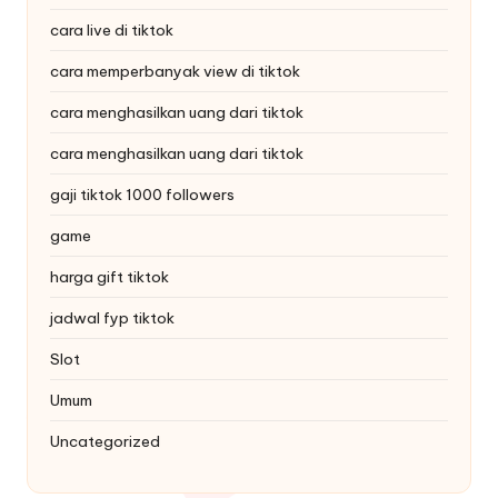
cara live di tiktok
cara memperbanyak view di tiktok
cara menghasilkan uang dari tiktok
cara menghasilkan uang dari tiktok
gaji tiktok 1000 followers
game
harga gift tiktok
jadwal fyp tiktok
Slot
Umum
Uncategorized