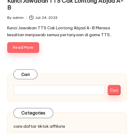
Kunci Jawaban TTS Cak Lontong Abjad A-
B
By
admin
Juli 24, 2023
Posted
by
Kunci Jawaban TTS Cak Lontong Abjad A-B Merasa
kesulitan menjawab semua pertanyaan di game TTS…
Read More
Cari
Cari
Categories
cara daftar tiktok affiliate