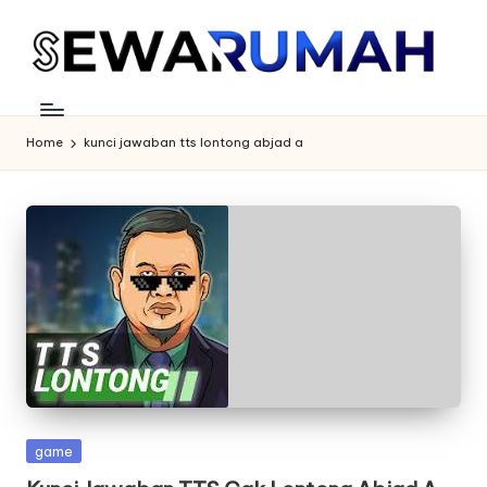
Skip
to
content
Home
kunci jawaban tts lontong abjad a
Posted
game
in