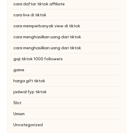
cara daftar tiktok affiliate
cara live di tiktok
cara memperbanyak view di tiktok
cara menghasilkan uang dari tiktok
cara menghasilkan uang dari tiktok
gaji tiktok 1000 followers
game
harga gift tiktok
jadwal fyp tiktok
Slot
Umum
Uncategorized