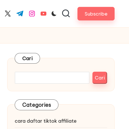
Subscribe
cebook.com
twitter.com
t.me
instagram.com
youtube.com
Cari
Cari
Categories
cara daftar tiktok affiliate