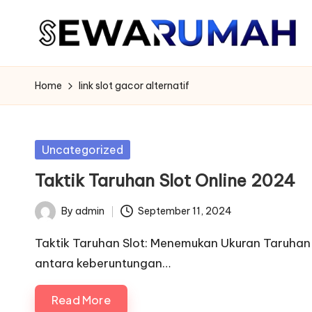
Skip
to
content
Home
link slot gacor alternatif
Posted
Uncategorized
in
Taktik Taruhan Slot Online 2024
By
admin
September 11, 2024
Posted
by
Taktik Taruhan Slot: Menemukan Ukuran Taruhan 
antara keberuntungan…
Read More