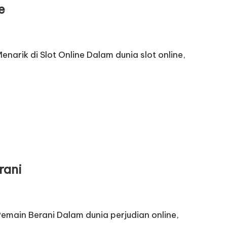
e
narik di Slot Online Dalam dunia slot online,
rani
emain Berani Dalam dunia perjudian online,