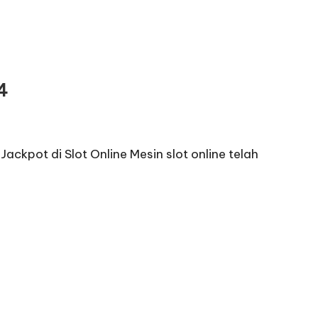
4
ckpot di Slot Online Mesin slot online telah