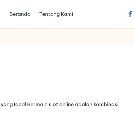
Beranda
Tentang Kami
fa
yang Ideal Bermain slot online adalah kombinasi