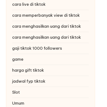
cara live di tiktok
cara memperbanyak view di tiktok
cara menghasilkan uang dari tiktok
cara menghasilkan uang dari tiktok
gaji tiktok 1000 followers
game
harga gift tiktok
jadwal fyp tiktok
Slot
Umum