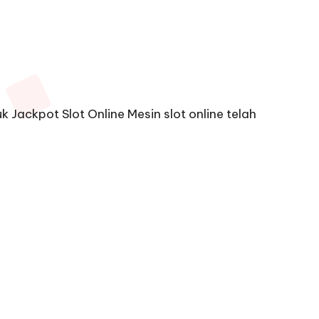
 Jackpot Slot Online Mesin slot online telah