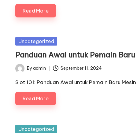
Read More
Posted
Uncategorized
in
Panduan Awal untuk Pemain Baru
By
admin
September 11, 2024
Posted
by
Slot 101: Panduan Awal untuk Pemain Baru Mesin
Read More
Posted
Uncategorized