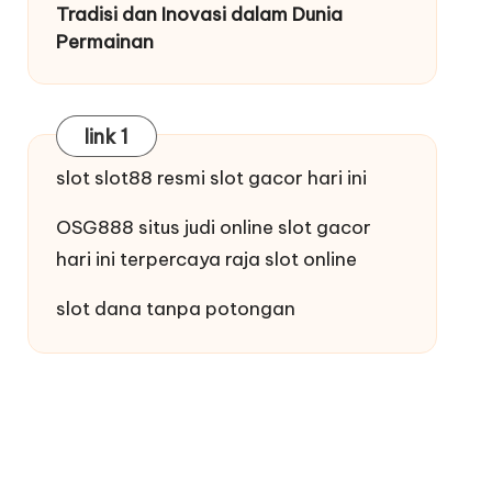
Tradisi dan Inovasi dalam Dunia
Permainan
link 1
slot
slot88
resmi slot gacor hari ini
OSG888 situs judi online
slot gacor
hari ini terpercaya raja slot online
slot dana tanpa potongan