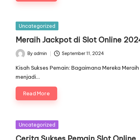
Posted
Uncategorized
in
Meraih Jackpot di Slot Online 202
By
admin
September 11, 2024
Posted
by
Kisah Sukses Pemain: Bagaimana Mereka Meraih Ja
menjadi…
Read More
Posted
Uncategorized
in
Cerita Sukses Pemain Slot Online