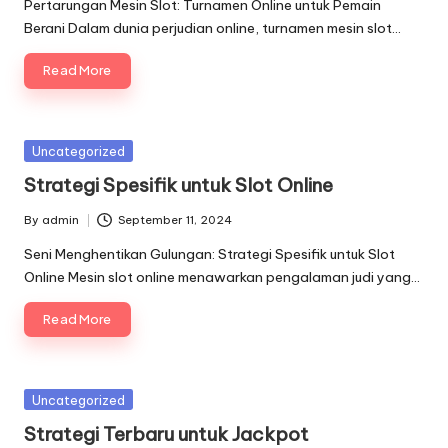
Pertarungan Mesin Slot: Turnamen Online untuk Pemain
Berani Dalam dunia perjudian online, turnamen mesin slot…
Read More
Posted
Uncategorized
in
Strategi Spesifik untuk Slot Online
By
admin
September 11, 2024
Posted
by
Seni Menghentikan Gulungan: Strategi Spesifik untuk Slot
Online Mesin slot online menawarkan pengalaman judi yang…
Read More
Posted
Uncategorized
in
Strategi Terbaru untuk Jackpot