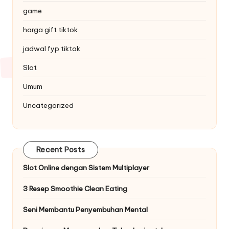
game
harga gift tiktok
jadwal fyp tiktok
Slot
Umum
Uncategorized
Recent Posts
Slot Online dengan Sistem Multiplayer
3 Resep Smoothie Clean Eating
Seni Membantu Penyembuhan Mental