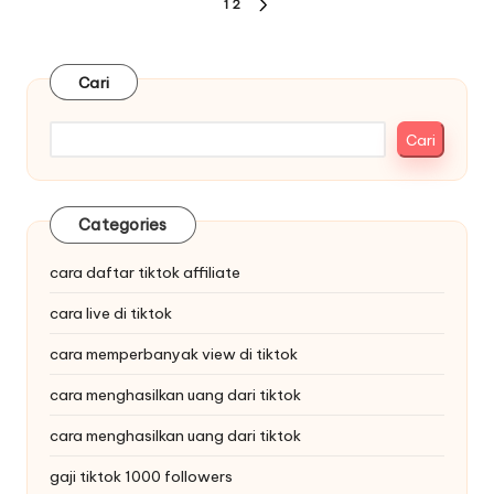
Paginasi
1
2
NEXT
pos
PAGE
Cari
Cari
Categories
cara daftar tiktok affiliate
cara live di tiktok
cara memperbanyak view di tiktok
cara menghasilkan uang dari tiktok
cara menghasilkan uang dari tiktok
gaji tiktok 1000 followers