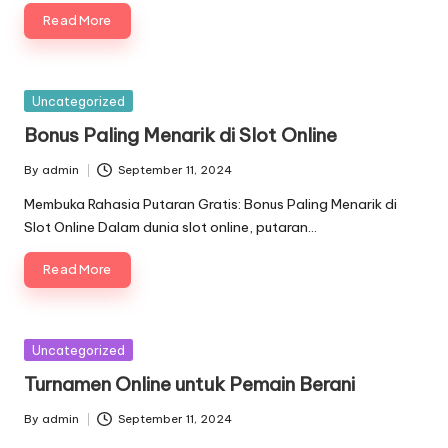
Read More
Posted
Uncategorized
in
Bonus Paling Menarik di Slot Online
By
admin
September 11, 2024
Posted
by
Membuka Rahasia Putaran Gratis: Bonus Paling Menarik di
Slot Online Dalam dunia slot online, putaran…
Read More
Posted
Uncategorized
in
Turnamen Online untuk Pemain Berani
By
admin
September 11, 2024
Posted
by