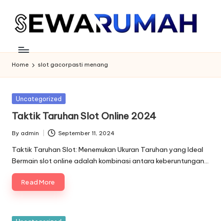
Skip
to
content
Home
slot gacorpasti menang
Posted
Uncategorized
in
Taktik Taruhan Slot Online 2024
By
admin
September 11, 2024
Posted
by
Taktik Taruhan Slot: Menemukan Ukuran Taruhan yang Ideal
Bermain slot online adalah kombinasi antara keberuntungan…
Read More