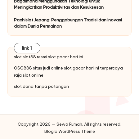
Bagaimana Menggunakan Teknologi untuk
Meningkatkan Produktivitas dan Kesuksesan
Pachislot Jepang: Penggabungan Tradisi dan Inovasi
dalam Dunia Permainan
link 1
slot
slot88
resmi slot gacor hari ini
OSG888 situs judi online
slot gacor
hari ini terpercaya
raja slot online
slot dana tanpa potongan
Copyright 2026 — Sewa Rumah. All rights reserved.
Bloglo WordPress Theme