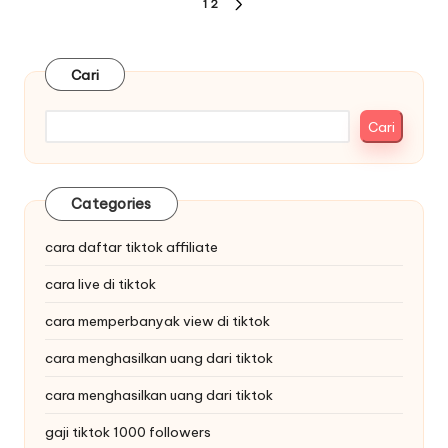
Paginasi
1
2
NEXT
pos
PAGE
Cari
Cari
Categories
cara daftar tiktok affiliate
cara live di tiktok
cara memperbanyak view di tiktok
cara menghasilkan uang dari tiktok
cara menghasilkan uang dari tiktok
gaji tiktok 1000 followers