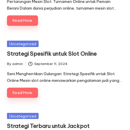
Pertarungan Mesin Slot: Turnamen Online untuk Pemain
Berani Dalam dunia perjudian online, turnamen mesin slot…
Read More
Posted
Uncategorized
in
Strategi Spesifik untuk Slot Online
By
admin
September 11, 2024
Posted
by
Seni Menghentikan Gulungan: Strategi Spesifik untuk Slot
Online Mesin slot online menawarkan pengalaman judi yang…
Read More
Posted
Uncategorized
in
Strategi Terbaru untuk Jackpot