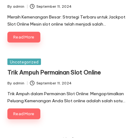
By
admin
September 11, 2024
Posted
by
Meraih Kemenangan Besar: Strategi Terbaru untuk Jackpot
Slot Online Mesin slot online telah menjadi salah…
Read More
Posted
Uncategorized
in
Trik Ampuh Permainan Slot Online
By
admin
September 11, 2024
Posted
by
Trik Ampuh dalam Permainan Slot Online: Mengoptimalkan
Peluang Kemenangan Anda Slot online adalah salah satu…
Read More