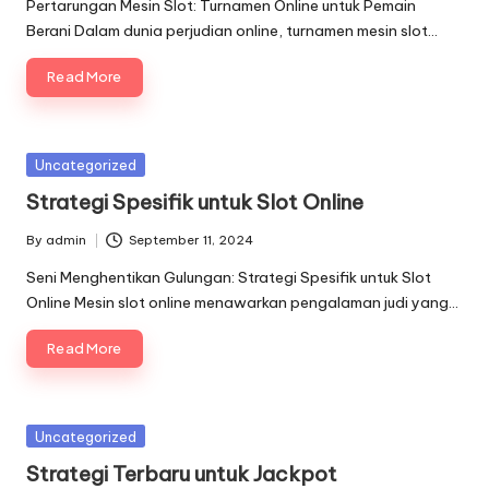
Pertarungan Mesin Slot: Turnamen Online untuk Pemain
Berani Dalam dunia perjudian online, turnamen mesin slot…
Read More
Posted
Uncategorized
in
Strategi Spesifik untuk Slot Online
By
admin
September 11, 2024
Posted
by
Seni Menghentikan Gulungan: Strategi Spesifik untuk Slot
Online Mesin slot online menawarkan pengalaman judi yang…
Read More
Posted
Uncategorized
in
Strategi Terbaru untuk Jackpot