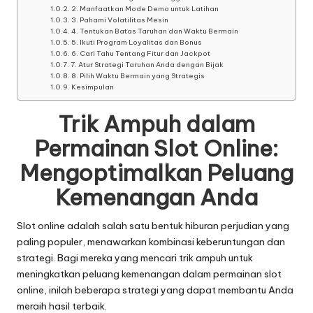
2. Manfaatkan Mode Demo untuk Latihan
3. Pahami Volatilitas Mesin
4. Tentukan Batas Taruhan dan Waktu Bermain
5. Ikuti Program Loyalitas dan Bonus
6. Cari Tahu Tentang Fitur dan Jackpot
7. Atur Strategi Taruhan Anda dengan Bijak
8. Pilih Waktu Bermain yang Strategis
Kesimpulan
Trik Ampuh dalam
Permainan Slot Online:
Mengoptimalkan Peluang
Kemenangan Anda
Slot online
adalah salah satu bentuk hiburan perjudian yang
paling populer, menawarkan kombinasi keberuntungan dan
strategi. Bagi mereka yang mencari trik ampuh untuk
meningkatkan peluang kemenangan dalam permainan slot
online, inilah beberapa strategi yang dapat membantu Anda
meraih hasil terbaik.