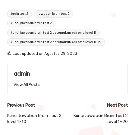
Tags:
brain test 2
jawaban brain test 2
kunci jawaban brain test 2
kunci jawaban brain test 2 peternakan kak ema level 11
kunci jawaban brain test 2 peternakan kak ema level 11-21
Last updated on Agustus 29, 2023
admin
View All Posts
Post
Previous Post
Next Post
navigation
Kunci Jawaban Brain Test 2
Kunci Jawaban Brain Test 2
level 1-10
Level 1-20