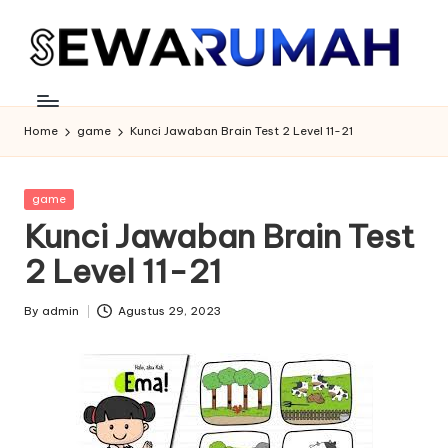
Skip
to
content
Home
game
Kunci Jawaban Brain Test 2 Level 11-21
Posted
game
in
Kunci Jawaban Brain Test
2 Level 11-21
By
admin
Agustus 29, 2023
Posted
by