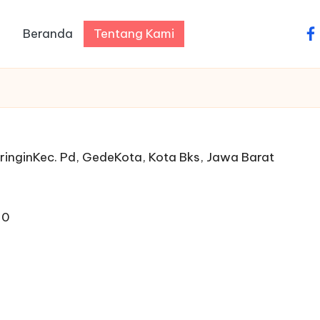
Beranda
Tentang Kami
fa
aringinKec. Pd, GedeKota, Kota Bks, Jawa Barat
10