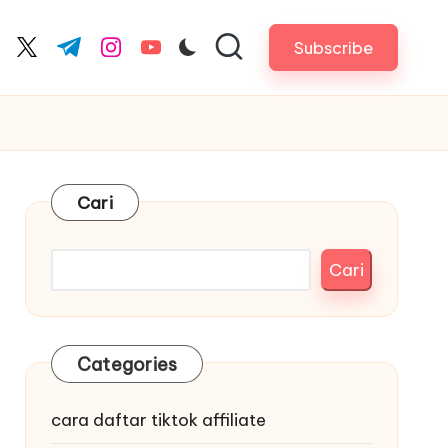
Subscribe
cebook.com
twitter.com
t.me
instagram.com
youtube.com
Cari
Cari
Categories
cara daftar tiktok affiliate