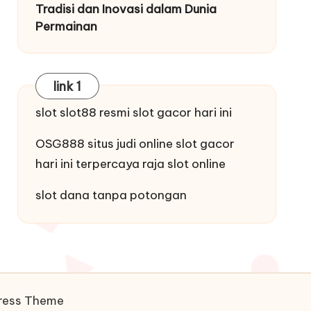
Tradisi dan Inovasi dalam Dunia
Permainan
link 1
slot
slot88
resmi slot gacor hari ini
OSG888 situs judi online
slot gacor
hari ini terpercaya raja slot online
slot dana tanpa potongan
ress Theme