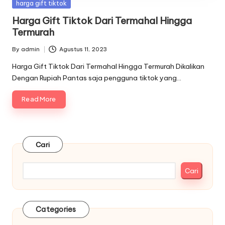
Posted
harga gift tiktok
in
Harga Gift Tiktok Dari Termahal Hingga
Termurah
By
admin
Agustus 11, 2023
Posted
by
Harga Gift Tiktok Dari Termahal Hingga Termurah Dikalikan
Dengan Rupiah Pantas saja pengguna tiktok yang…
Read More
Cari
Cari
Categories