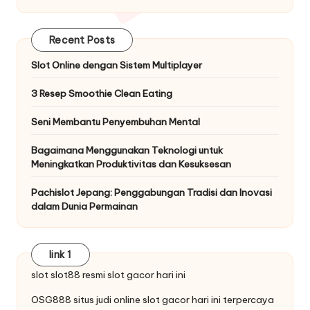
Recent Posts
Slot Online dengan Sistem Multiplayer
3 Resep Smoothie Clean Eating
Seni Membantu Penyembuhan Mental
Bagaimana Menggunakan Teknologi untuk
Meningkatkan Produktivitas dan Kesuksesan
Pachislot Jepang: Penggabungan Tradisi dan Inovasi
dalam Dunia Permainan
link 1
slot
slot88
resmi slot gacor hari ini
OSG888 situs judi online
slot gacor
hari ini terpercaya