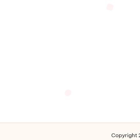
Copyright 