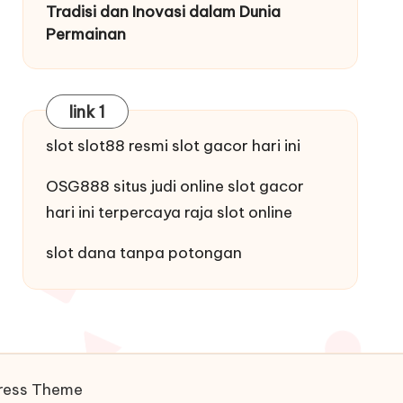
Tradisi dan Inovasi dalam Dunia
Permainan
link 1
slot
slot88
resmi slot gacor hari ini
OSG888 situs judi online
slot gacor
hari ini terpercaya raja slot online
slot dana tanpa potongan
ress Theme