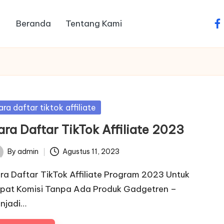
Beranda
Tentang Kami
fa
sted
ara daftar tiktok affiliate
ara Daftar TikTok Affiliate 2023
By
admin
Agustus 11, 2023
ted
ra Daftar TikTok Affiliate Program 2023 Untuk
pat Komisi Tanpa Ada Produk Gadgetren –
njadi…