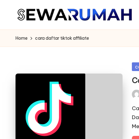
Skip
to
content
Home
cara daftar tiktok affiliate
Po
c
in
C
Pos
by
Ca
Da
Me