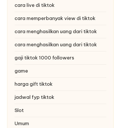
cara live di tiktok
cara memperbanyak view di tiktok
cara menghasilkan uang dari tiktok
cara menghasilkan uang dari tiktok
gaji tiktok 1000 followers
game
harga gift tiktok
jadwal fyp tiktok
Slot
Umum