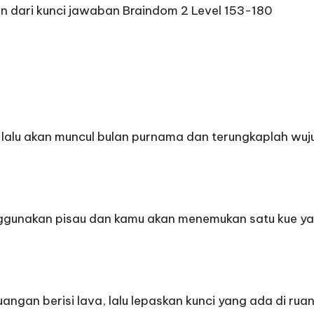
an dari
kunci jawaban Braindom 2 Level 153-180
lu akan muncul bulan purnama dan terungkaplah wujud 
unakan pisau dan kamu akan menemukan satu kue yan
gan berisi lava, lalu lepaskan kunci yang ada di ruang