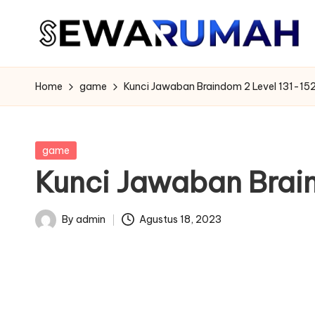
Skip
to
content
Home
game
Kunci Jawaban Braindom 2 Level 131-15
Posted
game
in
Kunci Jawaban Brain
By
admin
Agustus 18, 2023
Posted
by