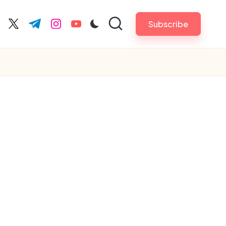
Subscribe
cebook.com
twitter.com
t.me
instagram.com
youtube.com