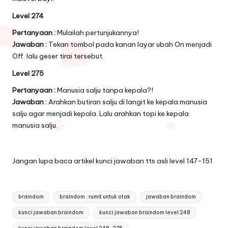
Level 274
Pertanyaan :
Mulailah pertunjukannya!
Jawaban :
Tekan tombol pada kanan layar ubah On menjadi
Off. lalu geser tirai tersebut.
Level 275
Pertanyaan :
Manusia salju tanpa kepala?!
Jawaban :
Arahkan butiran salju di langit ke kepala manusia
salju agar menjadi kepala. Lalu arahkan topi ke kepala
manusia salju.
Jangan lupa baca artikel
kunci jawaban tts asli level 147-151
Tags:
braindom
braindom : rumit untuk otak
jawaban braindom
kunci jawaban braindom
kunci jawaban braindom level 248