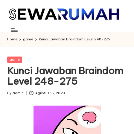
Skip
to
content
Home
game
Kunci Jawaban Braindom Level 248-275
Posted
game
in
Kunci Jawaban Braindom
Level 248-275
By
admin
Agustus 18, 2023
Posted
by