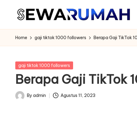
Skip
to
content
Home
gaji tiktok 1000 followers
Berapa Gaji TikTok 1
Posted
gaji tiktok 1000 followers
in
Berapa Gaji TikTok 
By
admin
Agustus 11, 2023
Posted
by