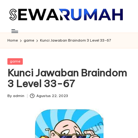
Skip
to
content
Home
game
Kunci Jawaban Braindom 3 Level 33-67
Posted
game
in
Kunci Jawaban Braindom
3 Level 33-67
By
admin
Agustus 22, 2023
Posted
by