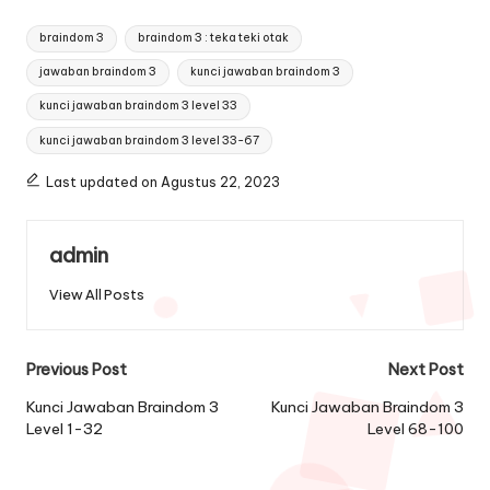
Tags:
braindom 3
braindom 3 : teka teki otak
jawaban braindom 3
kunci jawaban braindom 3
kunci jawaban braindom 3 level 33
kunci jawaban braindom 3 level 33-67
Last updated on Agustus 22, 2023
admin
View All Posts
Post
Previous Post
Next Post
navigation
Kunci Jawaban Braindom 3
Kunci Jawaban Braindom 3
Level 1-32
Level 68-100