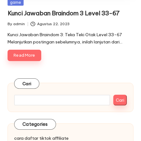
Posted
game
in
Kunci Jawaban Braindom 3 Level 33-67
By
admin
Agustus 22, 2023
Posted
by
Kunci Jawaban Braindom 3: Teka Teki Otak Level 33-67
Melanjutkan postingan sebelumnya, inilah lanjutan dari…
Read More
Cari
Cari
Categories
cara daftar tiktok affiliate