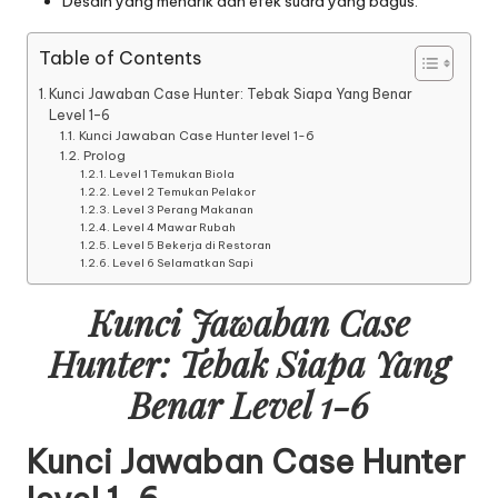
Desain yang menarik dan efek suara yang bagus.
Table of Contents
Kunci Jawaban Case Hunter: Tebak Siapa Yang Benar
Level 1-6
Kunci Jawaban Case Hunter level 1-6
Prolog
Level 1 Temukan Biola
Level 2 Temukan Pelakor
Level 3 Perang Makanan
Level 4 Mawar Rubah
Level 5 Bekerja di Restoran
Level 6 Selamatkan Sapi
Kunci Jawaban Case
Hunter: Tebak Siapa Yang
Benar Level 1-6
Kunci Jawaban Case Hunter