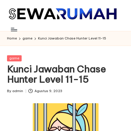
Skip
to
content
Home
game
Kunci Jawaban Chase Hunter Level 11-15
Posted
game
in
Kunci Jawaban Chase
Hunter Level 11-15
By
admin
Agustus 9, 2023
Posted
by