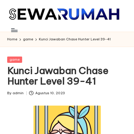
Skip
to
content
Home
game
Kunci Jawaban Chase Hunter Level 39-41
Posted
game
in
Kunci Jawaban Chase
Hunter Level 39-41
By
admin
Agustus 10, 2023
Posted
by