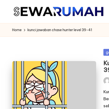
Skip
to
content
Home
kunci jawaban chase hunter level 39-41
Po
g
in
K
3
Pos
by
Ku
Be
se