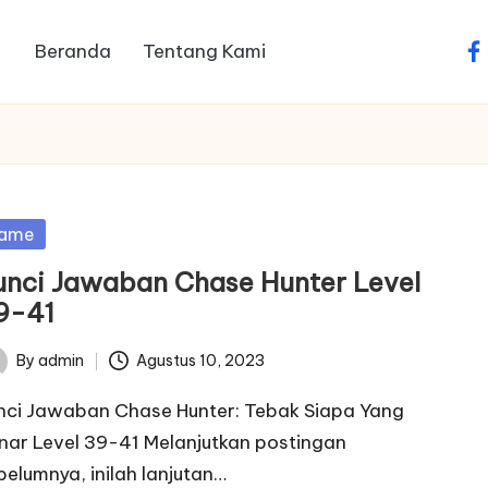
Beranda
Tentang Kami
fa
sted
ame
unci Jawaban Chase Hunter Level
9-41
By
admin
Agustus 10, 2023
ted
nci Jawaban Chase Hunter: Tebak Siapa Yang
nar Level 39-41 Melanjutkan postingan
belumnya, inilah lanjutan…