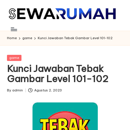
Skip
to
content
Home
game
Kunci Jawaban Tebak Gambar Level 101-102
Posted
game
in
Kunci Jawaban Tebak
Gambar Level 101-102
By
admin
Agustus 2, 2023
Posted
by