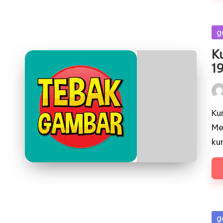
Po
g
in
K
1
Pos
by
Ku
Me
ku
Po
g