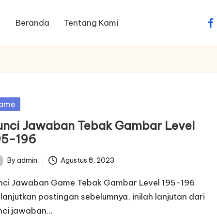
Beranda
Tentang Kami
fa
sted
ame
unci Jawaban Tebak Gambar Level
95-196
By
admin
Agustus 8, 2023
ted
nci Jawaban Game Tebak Gambar Level 195-196
lanjutkan postingan sebelumnya, inilah lanjutan dari
nci jawaban…