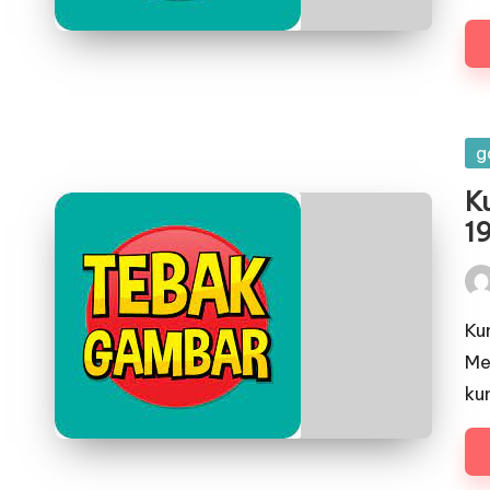
Po
g
in
K
1
Pos
by
Ku
Me
ku