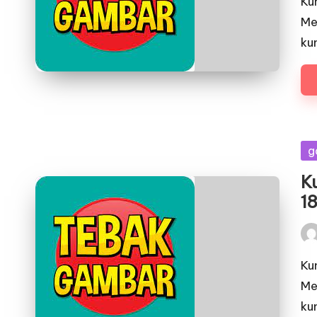
Ku
Me
ku
Po
g
in
K
1
Pos
by
Ku
Me
ku