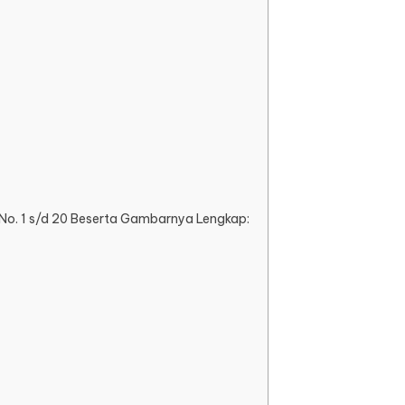
 No. 1 s/d 20 Beserta Gambarnya Lengkap: