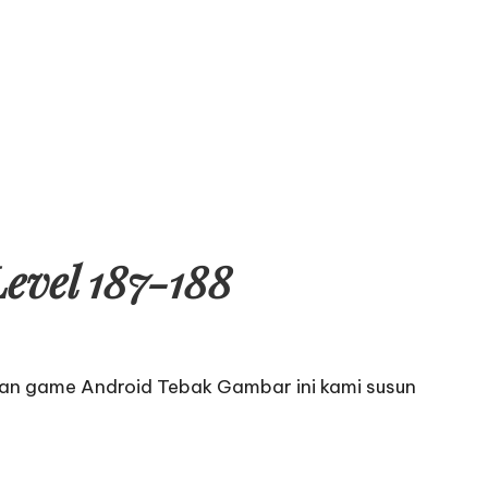
vel 187-188
an game Android Tebak Gambar ini kami susun