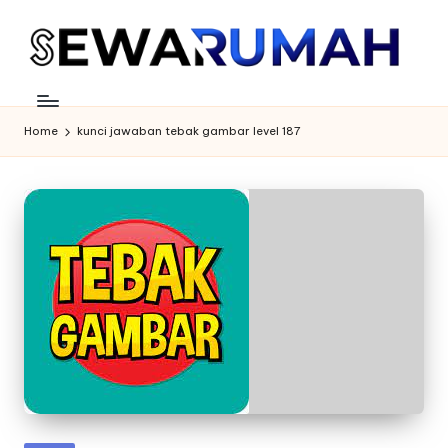
Skip
to
content
Home
kunci jawaban tebak gambar level 187