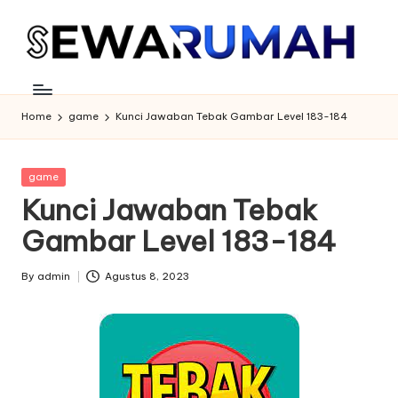
Skip
to
content
Home
game
Kunci Jawaban Tebak Gambar Level 183-184
Posted
game
in
Kunci Jawaban Tebak
Gambar Level 183-184
By
admin
Agustus 8, 2023
Posted
by