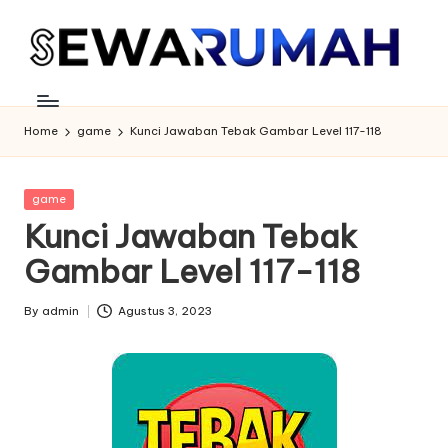
Skip
to
content
Home
game
Kunci Jawaban Tebak Gambar Level 117-118
Posted
game
in
Kunci Jawaban Tebak
Gambar Level 117-118
By
admin
Agustus 3, 2023
Posted
by