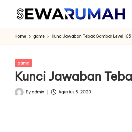
Skip
to
content
Home
game
Kunci Jawaban Tebak Gambar Level 165
Posted
game
in
Kunci Jawaban Teba
By
admin
Agustus 6, 2023
Posted
by