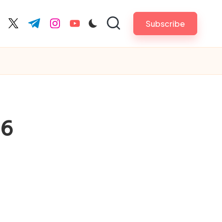
Subscribe
cebook.com
twitter.com
t.me
instagram.com
youtube.com
66