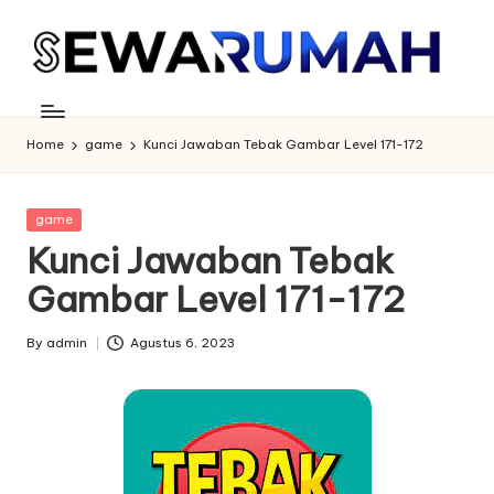
Skip
to
content
Home
game
Kunci Jawaban Tebak Gambar Level 171-172
Posted
game
in
Kunci Jawaban Tebak
Gambar Level 171-172
By
admin
Agustus 6, 2023
Posted
by