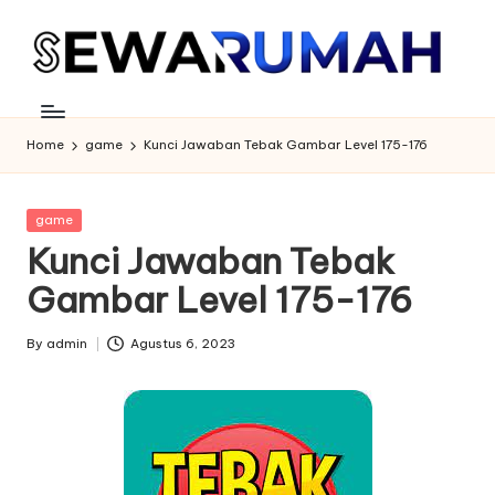
Skip
to
content
Home
game
Kunci Jawaban Tebak Gambar Level 175-176
Posted
game
in
Kunci Jawaban Tebak
Gambar Level 175-176
By
admin
Agustus 6, 2023
Posted
by