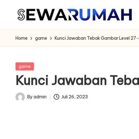
Skip
to
content
Home
game
Kunci Jawaban Tebak Gambar Level 27
Posted
game
in
Kunci Jawaban Teba
By
admin
Juli 26, 2023
Posted
by