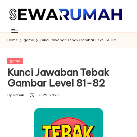
Skip
to
content
Home
game
Kunci Jawaban Tebak Gambar Level 81-82
Posted
game
in
Kunci Jawaban Tebak
Gambar Level 81-82
By
admin
Juli 29, 2023
Posted
by