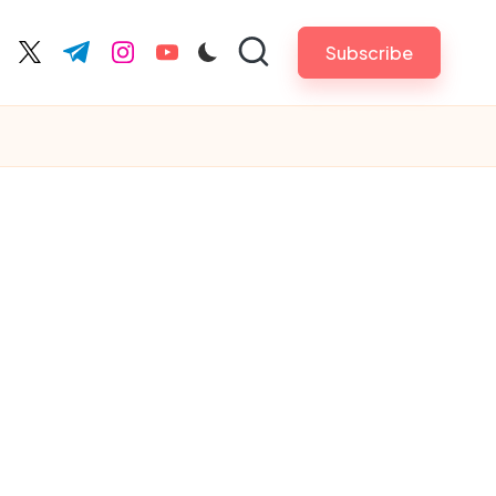
Subscribe
cebook.com
twitter.com
t.me
instagram.com
youtube.com