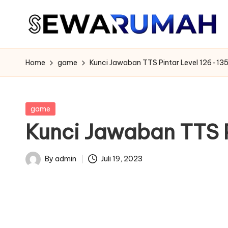
Skip
to
content
Home
game
Kunci Jawaban TTS Pintar Level 126-13
Posted
game
in
Kunci Jawaban TTS P
By
admin
Juli 19, 2023
Posted
by