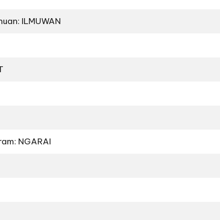
ahuan: ILMUWAN
T
uram: NGARAI