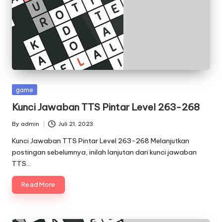
Posted
game
in
Kunci Jawaban TTS Pintar Level 263-268
By
admin
Juli 21, 2023
Posted
by
Kunci Jawaban TTS Pintar Level 263-268 Melanjutkan
postingan sebelumnya, inilah lanjutan dari kunci jawaban
TTS…
Read More