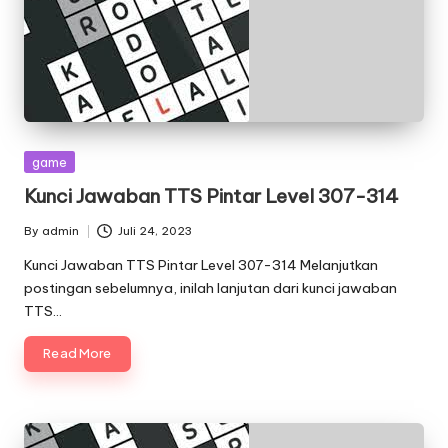
Posted
game
in
Kunci Jawaban TTS Pintar Level 307-314
By
admin
Juli 24, 2023
Posted
by
Kunci Jawaban TTS Pintar Level 307-314 Melanjutkan
postingan sebelumnya, inilah lanjutan dari kunci jawaban
TTS…
Read More