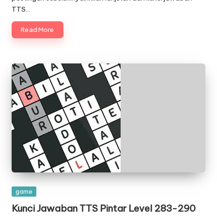
TTS…
Read More
Posted
game
in
Kunci Jawaban TTS Pintar Level 283-290