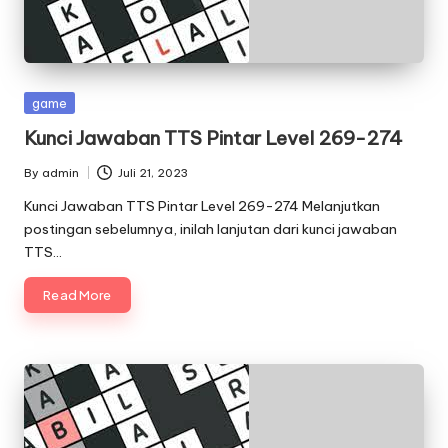
Posted
game
in
Kunci Jawaban TTS Pintar Level 269-274
By
admin
Juli 21, 2023
Posted
by
Kunci Jawaban TTS Pintar Level 269-274 Melanjutkan
postingan sebelumnya, inilah lanjutan dari kunci jawaban
TTS…
Read More