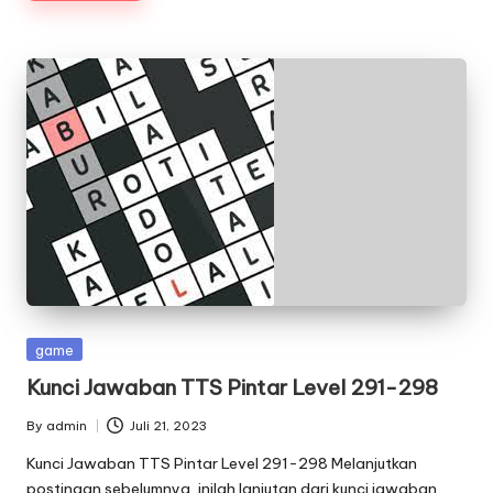
Posted
game
in
Kunci Jawaban TTS Pintar Level 291-298
By
admin
Juli 21, 2023
Posted
by
Kunci Jawaban TTS Pintar Level 291-298 Melanjutkan
postingan sebelumnya, inilah lanjutan dari kunci jawaban