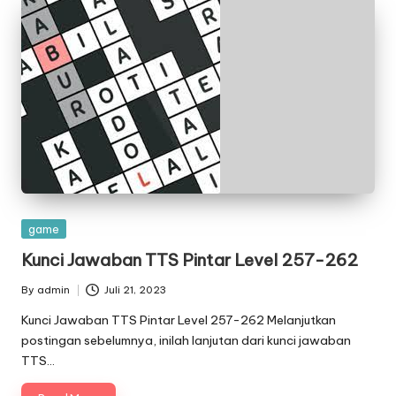
Posted
game
in
Kunci Jawaban TTS Pintar Level 257-262
By
admin
Juli 21, 2023
Posted
by
Kunci Jawaban TTS Pintar Level 257-262 Melanjutkan
postingan sebelumnya, inilah lanjutan dari kunci jawaban
TTS…