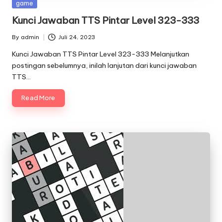
Posted
game
in
Kunci Jawaban TTS Pintar Level 323-333
By
admin
Juli 24, 2023
Posted
by
Kunci Jawaban TTS Pintar Level 323-333 Melanjutkan
postingan sebelumnya, inilah lanjutan dari kunci jawaban
TTS…
Read More