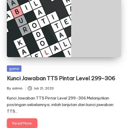
Posted
game
in
Kunci Jawaban TTS Pintar Level 299-306
By
admin
Juli 21, 2023
Posted
by
Kunci Jawaban TTS Pintar Level 299-306 Melanjutkan
postingan sebelumnya, inilah lanjutan dari kunci jawaban
TTS…
Read More