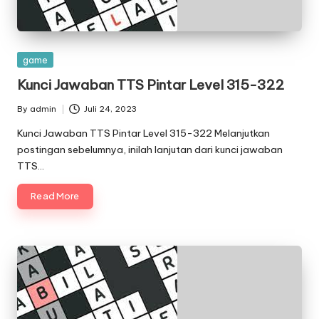
Posted
game
in
Kunci Jawaban TTS Pintar Level 315-322
By
admin
Juli 24, 2023
Posted
by
Kunci Jawaban TTS Pintar Level 315-322 Melanjutkan
postingan sebelumnya, inilah lanjutan dari kunci jawaban
TTS…
Read More