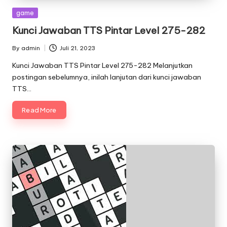
Posted
game
in
Kunci Jawaban TTS Pintar Level 275-282
By
admin
Juli 21, 2023
Posted
by
Kunci Jawaban TTS Pintar Level 275-282 Melanjutkan
postingan sebelumnya, inilah lanjutan dari kunci jawaban
TTS…
Read More