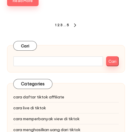
Read More
Paginasi
1
2
3
…
5
NEXT
pos
PAGE
Cari
Cari
Categories
cara daftar tiktok affiliate
cara live di tiktok
cara memperbanyak view di tiktok
cara menghasilkan uang dari tiktok