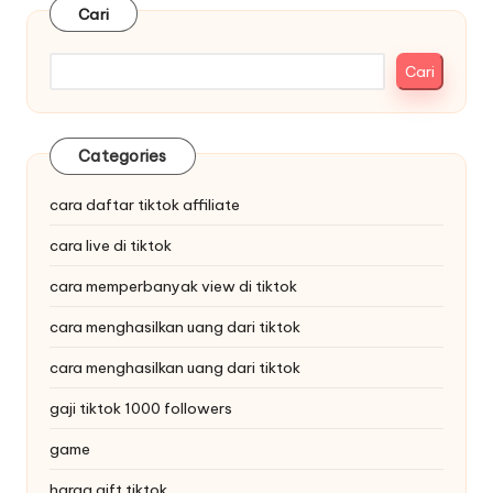
Cari
Cari
Categories
cara daftar tiktok affiliate
cara live di tiktok
cara memperbanyak view di tiktok
cara menghasilkan uang dari tiktok
cara menghasilkan uang dari tiktok
gaji tiktok 1000 followers
game
harga gift tiktok