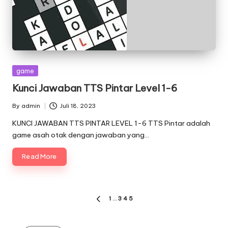
Posted
game
in
Kunci Jawaban TTS Pintar Level 1-6
By
admin
Juli 18, 2023
Posted
by
KUNCI JAWABAN TTS PINTAR LEVEL 1-6 TTS Pintar adalah
game asah otak dengan jawaban yang…
Read More
Paginasi
1
…
3
4
5
PREVIOUS
pos
PAGE