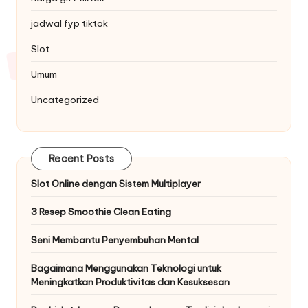
jadwal fyp tiktok
Slot
Umum
Uncategorized
Recent Posts
Slot Online dengan Sistem Multiplayer
3 Resep Smoothie Clean Eating
Seni Membantu Penyembuhan Mental
Bagaimana Menggunakan Teknologi untuk
Meningkatkan Produktivitas dan Kesuksesan