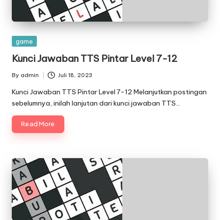
Posted
game
in
Kunci Jawaban TTS Pintar Level 7-12
By
admin
Juli 18, 2023
Posted
by
Kunci Jawaban TTS Pintar Level 7-12 Melanjutkan postingan
sebelumnya, inilah lanjutan dari kunci jawaban TTS…
Read More