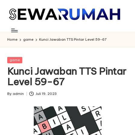
Skip
to
content
Home
game
Kunci Jawaban TTS Pintar Level 59-67
Posted
game
in
Kunci Jawaban TTS Pintar
Level 59-67
By
admin
Juli 19, 2023
Posted
by