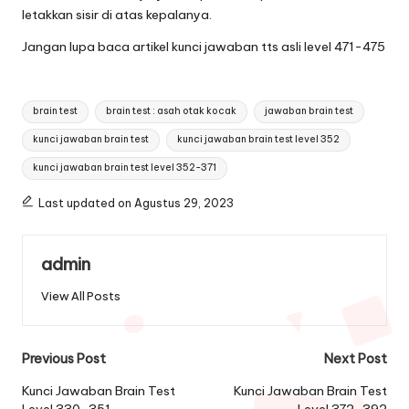
letakkan sisir di atas kepalanya.
Jangan lupa baca artikel
kunci jawaban tts asli level 471-475
Tags:
brain test
brain test : asah otak kocak
jawaban brain test
kunci jawaban brain test
kunci jawaban brain test level 352
kunci jawaban brain test level 352-371
Last updated on Agustus 29, 2023
admin
View All Posts
Post
Previous Post
Next Post
navigation
Kunci Jawaban Brain Test
Kunci Jawaban Brain Test