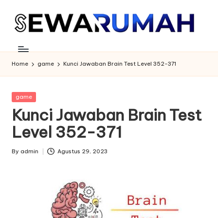
Skip
to
content
Home
game
Kunci Jawaban Brain Test Level 352-371
Posted
game
in
Kunci Jawaban Brain Test
Level 352-371
By
admin
Agustus 29, 2023
Posted
by