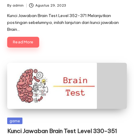
By
admin
Agustus 29, 2023
Posted
by
Kunci Jawaban Brain Test Level 352-371 Melanjutkan
postingan sebelumnya, inilah lanjutan dari kunci jawaban
Brain…
Read More
Posted
game
in
Kunci Jawaban Brain Test Level 330-351