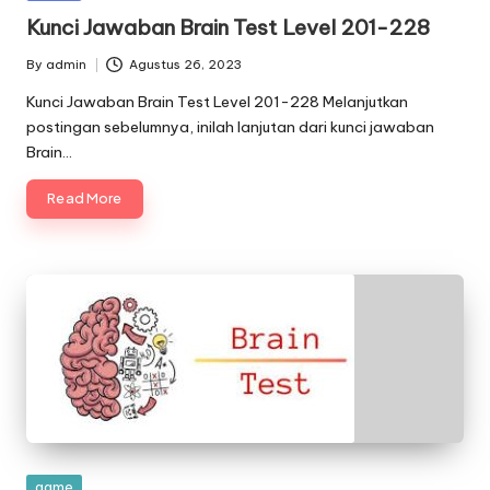
in
Kunci Jawaban Brain Test Level 201-228
By
admin
Agustus 26, 2023
Posted
by
Kunci Jawaban Brain Test Level 201-228 Melanjutkan
postingan sebelumnya, inilah lanjutan dari kunci jawaban
Brain…
Read More
Posted
game