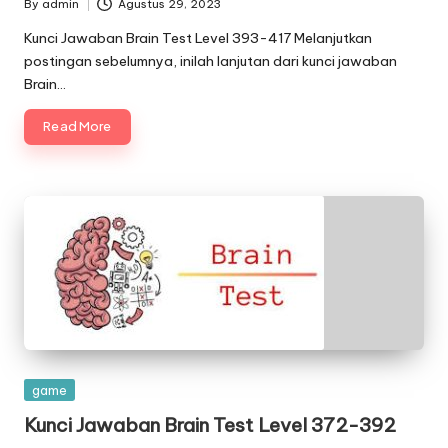
By
admin
Agustus 29, 2023
Posted
by
Kunci Jawaban Brain Test Level 393-417 Melanjutkan
postingan sebelumnya, inilah lanjutan dari kunci jawaban
Brain…
Read More
Posted
game
in
Kunci Jawaban Brain Test Level 372-392