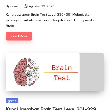
By
admin
Agustus 29, 2023
Posted
by
Kunci Jawaban Brain Test Level 330-351 Melanjutkan
postingan sebelumnya, inilah lanjutan dari kunci jawaban
Brain…
Read More
Posted
game
in
Kunci Jawaban Brain Test Level 301-329