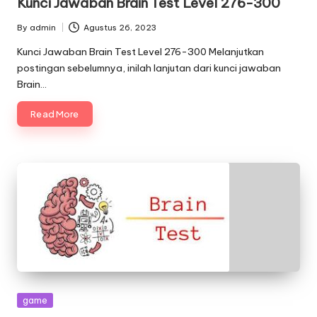
Kunci Jawaban Brain Test Level 276-300
By
admin
Agustus 26, 2023
Posted
by
Kunci Jawaban Brain Test Level 276-300 Melanjutkan
postingan sebelumnya, inilah lanjutan dari kunci jawaban
Brain…
Read More
Posted
game
in