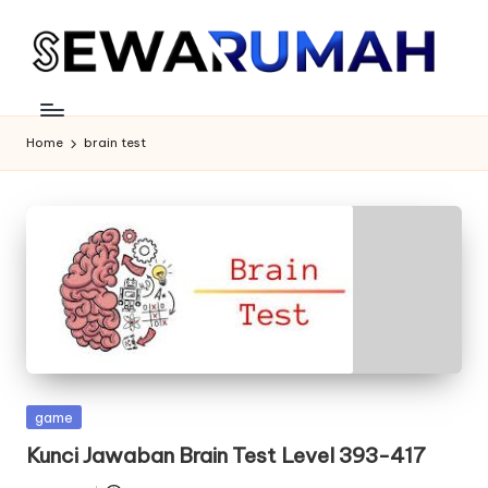
Skip
to
content
Home
brain test
Posted
game
in
Kunci Jawaban Brain Test Level 393-417