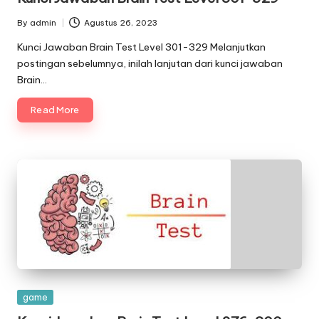
By
admin
Agustus 26, 2023
Posted
by
Kunci Jawaban Brain Test Level 301-329 Melanjutkan
postingan sebelumnya, inilah lanjutan dari kunci jawaban
Brain…
Read More
Posted
game
in