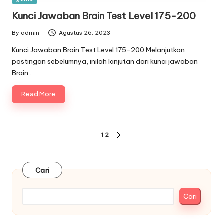
in
Kunci Jawaban Brain Test Level 175-200
By
admin
Agustus 26, 2023
Posted
by
Kunci Jawaban Brain Test Level 175-200 Melanjutkan
postingan sebelumnya, inilah lanjutan dari kunci jawaban
Brain…
Read More
Paginasi
1
2
NEXT
pos
PAGE
Cari
Cari