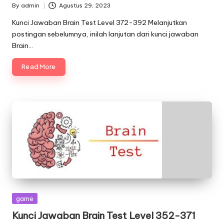
By
admin
Agustus 29, 2023
Posted
by
Kunci Jawaban Brain Test Level 372-392 Melanjutkan
postingan sebelumnya, inilah lanjutan dari kunci jawaban
Brain…
Read More
Posted
game
in
Kunci Jawaban Brain Test Level 352-371