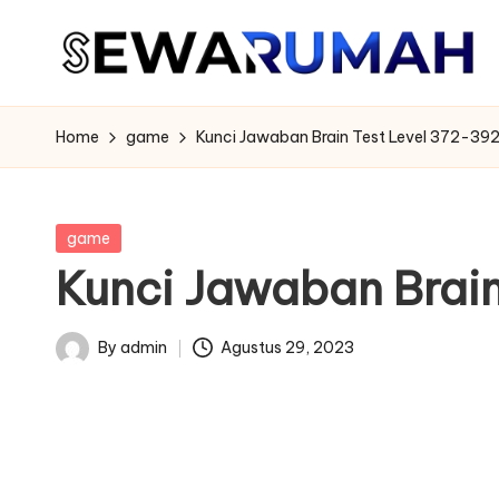
Skip
to
content
Home
game
Kunci Jawaban Brain Test Level 372-39
Posted
game
in
Kunci Jawaban Brain
By
admin
Agustus 29, 2023
Posted
by