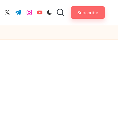
Subscribe
cebook.com
twitter.com
t.me
instagram.com
youtube.com