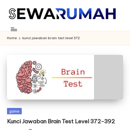
Skip
to
content
Home
kunci jawaban brain test level 372
Posted
game
in
Kunci Jawaban Brain Test Level 372-392