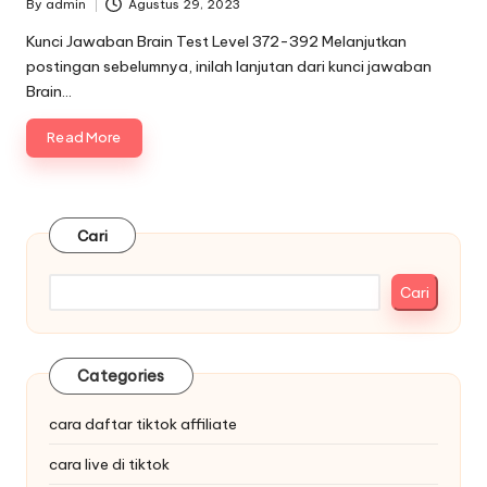
By
admin
Agustus 29, 2023
Posted
by
Kunci Jawaban Brain Test Level 372-392 Melanjutkan
postingan sebelumnya, inilah lanjutan dari kunci jawaban
Brain…
Read More
Cari
Cari
Categories
cara daftar tiktok affiliate
cara live di tiktok