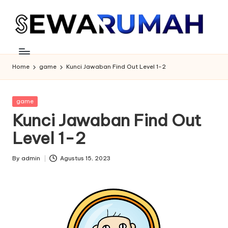
Skip
to
content
Home
game
Kunci Jawaban Find Out Level 1-2
Posted
game
in
Kunci Jawaban Find Out
Level 1-2
By
admin
Agustus 15, 2023
Posted
by