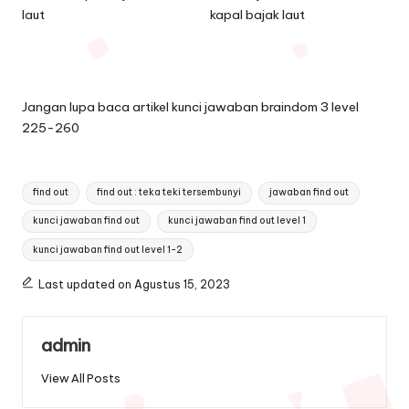
Jangan lupa baca artikel
kunci jawaban braindom 3 level
225-260
Tags:
find out
find out : teka teki tersembunyi
jawaban find out
kunci jawaban find out
kunci jawaban find out level 1
kunci jawaban find out level 1-2
Last updated on Agustus 15, 2023
admin
View All Posts