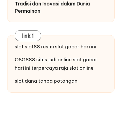
Tradisi dan Inovasi dalam Dunia
Permainan
link 1
slot
slot88
resmi slot gacor hari ini
OSG888 situs judi online
slot gacor
hari ini terpercaya raja slot online
slot dana tanpa potongan