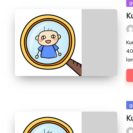
Po
g
in
K
Pos
by
Ku
40
la
Po
g
in
K