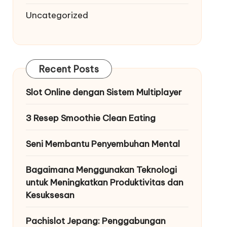
Uncategorized
Recent Posts
Slot Online dengan Sistem Multiplayer
3 Resep Smoothie Clean Eating
Seni Membantu Penyembuhan Mental
Bagaimana Menggunakan Teknologi
untuk Meningkatkan Produktivitas dan
Kesuksesan
Pachislot Jepang: Penggabungan