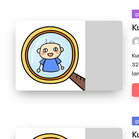
Po
g
in
K
Pos
by
Ku
32
la
Po
g
in
K