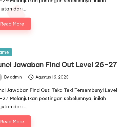
-29 Melanjutkan postingan sebelumnya, inilah
njutan dari…
Read More
sted
ame
unci Jawaban Find Out Level 26-27
By
admin
Agustus 16, 2023
ted
nci Jawaban Find Out: Teka Teki Tersembunyi Level
-27 Melanjutkan postingan sebelumnya, inilah
njutan dari…
Read More