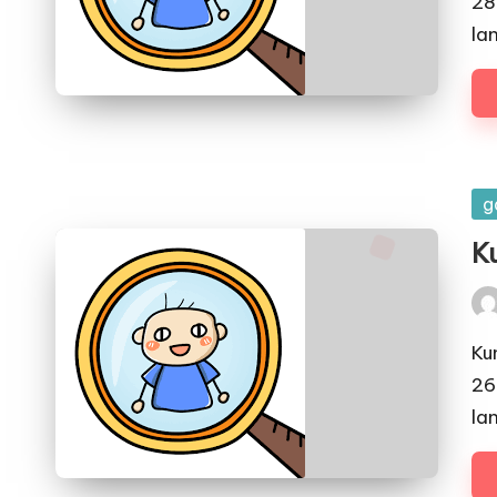
28
la
Po
g
in
K
Pos
by
Ku
26
la