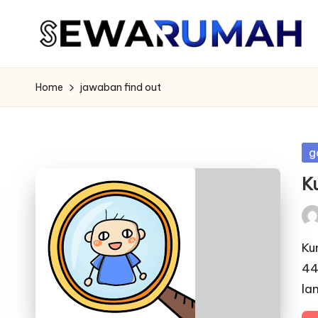
Skip
to
content
Home
jawaban find out
Po
g
in
K
Pos
by
Ku
44
la