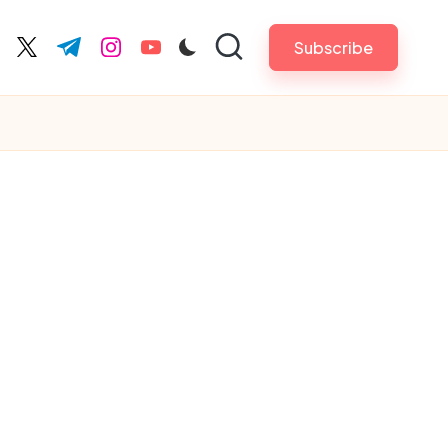
Subscribe
cebook.com
twitter.com
t.me
instagram.com
youtube.com