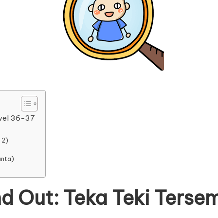
evel 36-37
 2)
anta)
d Out: Teka Teki Terse