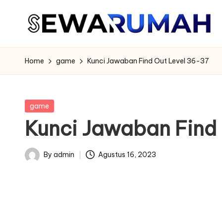
Skip
to
content
Home
game
Kunci Jawaban Find Out Level 36-37
Posted
game
in
Kunci Jawaban Find
By
admin
Agustus 16, 2023
Posted
by